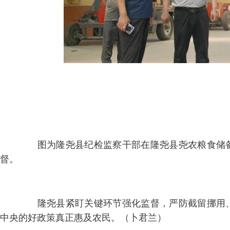
图为隆尧县纪检监察干部在隆尧县尧农粮食储备
督。
隆尧县紧盯关键环节强化监督，严防截留挪用、
中央的好政策真正惠及农民。（卜君兰）