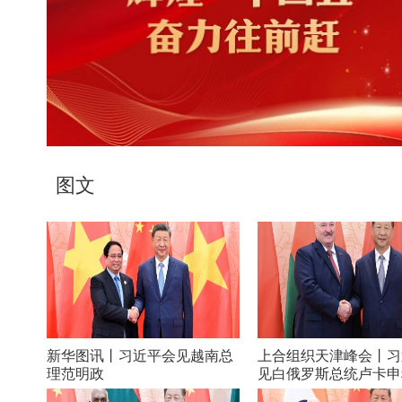
图文
、
新华图讯丨习近平会见越南总
上合组织天津峰会丨习
理范明政
见白俄罗斯总统卢卡申