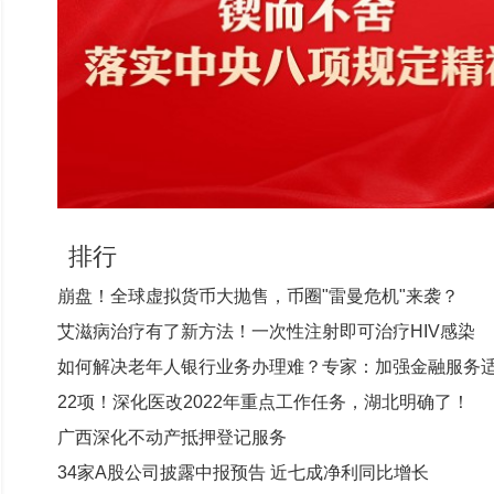
排行
崩盘！全球虚拟货币大抛售，币圈"雷曼危机"来袭？
艾滋病治疗有了新方法！一次性注射即可治疗HIV感染
如何解决老年人银行业务办理难？专家：加强金融服务
造
22项！深化医改2022年重点工作任务，湖北明确了！
广西深化不动产抵押登记服务
34家A股公司披露中报预告 近七成净利同比增长