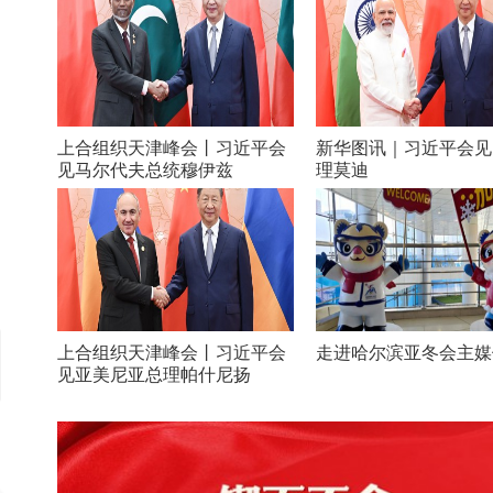
上合组织天津峰会丨习近平会
新华图讯｜习近平会见
见马尔代夫总统穆伊兹
理莫迪
上合组织天津峰会丨习近平会
走进哈尔滨亚冬会主媒
见亚美尼亚总理帕什尼扬