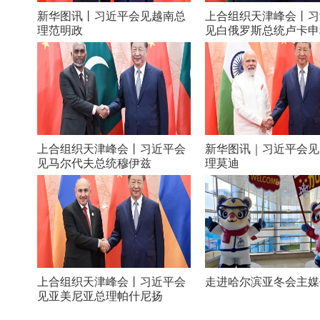
新华图讯丨习近平会见越南总
上合组织天津峰会丨习
理范明政
见白俄罗斯总统卢卡申
上合组织天津峰会丨习近平会
新华图讯｜习近平会见
见马尔代夫总统穆伊兹
理莫迪
上合组织天津峰会丨习近平会
走进哈尔滨亚冬会主媒
见亚美尼亚总理帕什尼扬