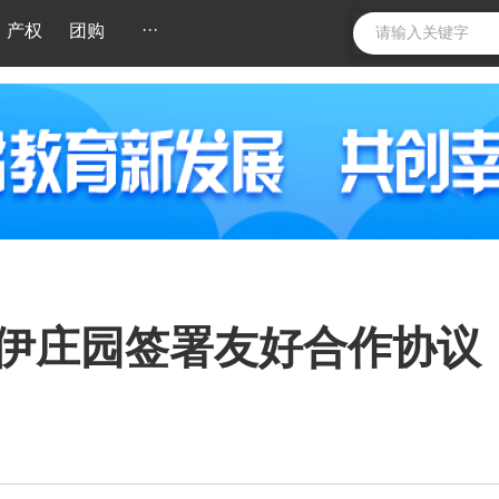
···
产权
团购
伊庄园签署友好合作协议