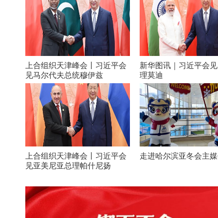
上合组织天津峰会丨习近平会
新华图讯｜习近平会见
见马尔代夫总统穆伊兹
理莫迪
上合组织天津峰会丨习近平会
走进哈尔滨亚冬会主媒
见亚美尼亚总理帕什尼扬