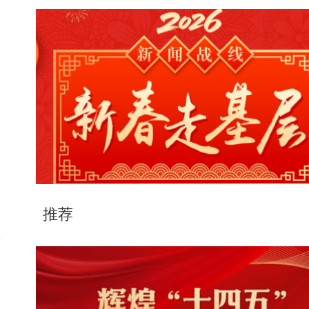
的
创
推荐
权