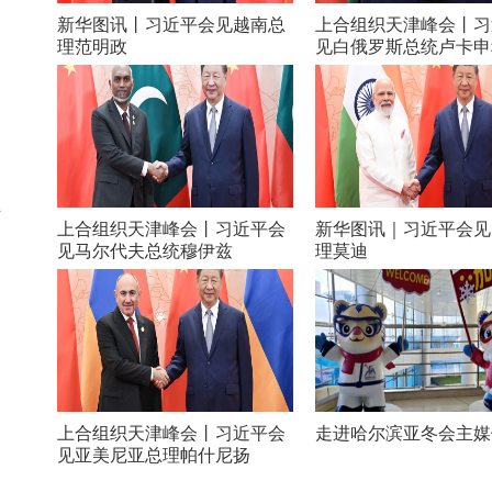
新华图讯丨习近平会见越南总
上合组织天津峰会丨习
理范明政
见白俄罗斯总统卢卡申
老
上合组织天津峰会丨习近平会
新华图讯｜习近平会见
辣
见马尔代夫总统穆伊兹
理莫迪
上合组织天津峰会丨习近平会
走进哈尔滨亚冬会主媒
见亚美尼亚总理帕什尼扬