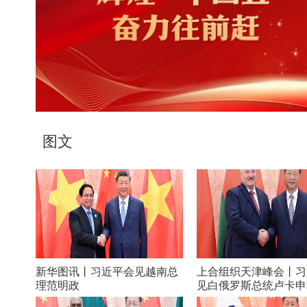
图文
新华图讯丨习近平会见越南总
上合组织天津峰会丨习
理范明政
见白俄罗斯总统卢卡申