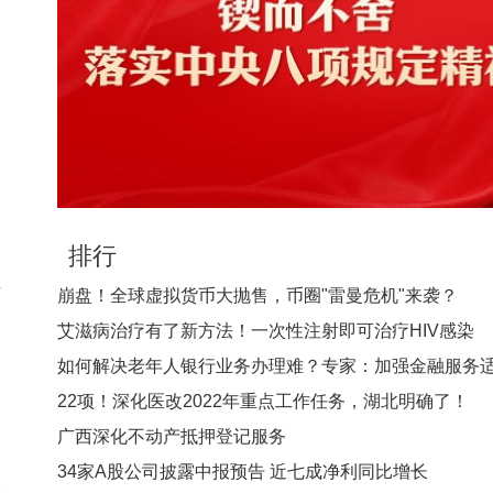
排行
年
崩盘！全球虚拟货币大抛售，币圈"雷曼危机"来袭？
朋
艾滋病治疗有了新方法！一次性注射即可治疗HIV感染
创
如何解决老年人银行业务办理难？专家：加强金融服务
造
22项！深化医改2022年重点工作任务，湖北明确了！
广西深化不动产抵押登记服务
们
34家A股公司披露中报预告 近七成净利同比增长
宇