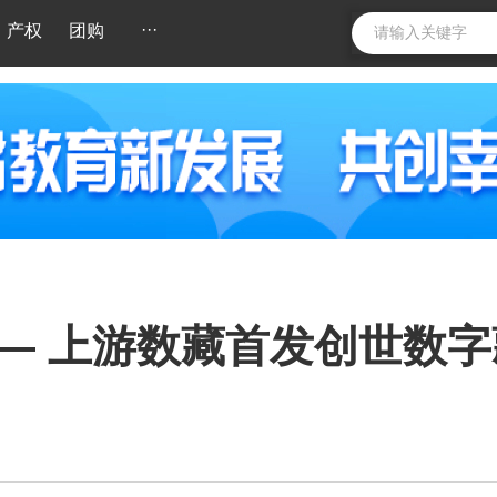
···
产权
团购
—— 上游数藏首发创世数