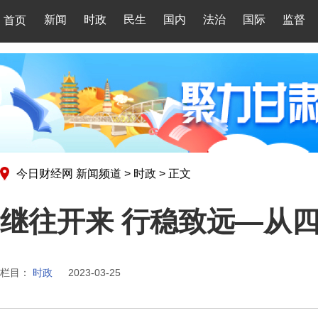
新闻
时政
民生
国内
法治
国际
监督
首页
今日财经网
新闻频道
>
时政
>
正文
继往开来 行稳致远—从
栏目：
时政
2023-03-25